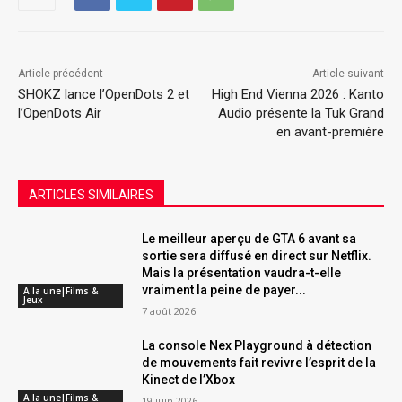
Article précédent
Article suivant
SHOKZ lance l’OpenDots 2 et
High End Vienna 2026 : Kanto
l’OpenDots Air
Audio présente la Tuk Grand
en avant-première
ARTICLES SIMILAIRES
Le meilleur aperçu de GTA 6 avant sa
sortie sera diffusé en direct sur Netflix.
Mais la présentation vaudra-t-elle
vraiment la peine de payer...
A la une|Films &
Jeux
7 août 2026
La console Nex Playground à détection
de mouvements fait revivre l’esprit de la
Kinect de l’Xbox
A la une|Films &
19 juin 2026