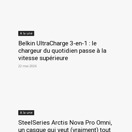
A la une
Belkin UltraCharge 3-en-1 : le
chargeur du quotidien passe à la
vitesse supérieure
22 mai 2026
A la une
SteelSeries Arctis Nova Pro Omni,
un casque qui veut (vraiment) tout