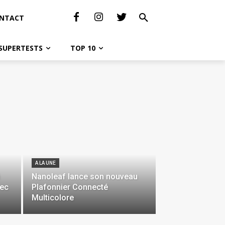
NTACT
SUPERTESTS
TOP 10
A LA UNE
Nanoleaf lance son nouveau
vec
Plafonnier Connecté
Multicolore