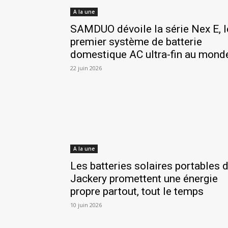
A la une
SAMDUO dévoile la série Nex E, l
premier système de batterie
domestique AC ultra-fin au mond
22 juin 2026
A la une
Les batteries solaires portables 
Jackery promettent une énergie
propre partout, tout le temps
10 juin 2026