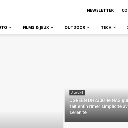
NEWSLETTER
CO
OTO
FILMS & JEUX
OUTDOOR
TECH
A LA UNE
UGREEN DH2300, le NAS qui
fait enfin rimer simplicité a
sérénité