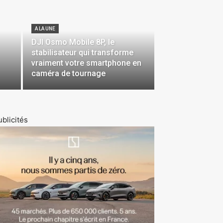
A LA UNE
DJI Osmo Mobile 8P, le
stabilisateur qui transforme
vraiment votre smartphone en
caméra de tournage
blicités