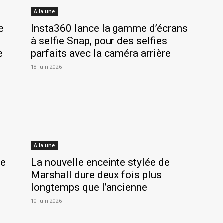
A la une
e
Insta360 lance la gamme d’écrans
à selfie Snap, pour des selfies
e
parfaits avec la caméra arrière
18 juin 2026
A la une
de
La nouvelle enceinte stylée de
Marshall dure deux fois plus
longtemps que l’ancienne
10 juin 2026