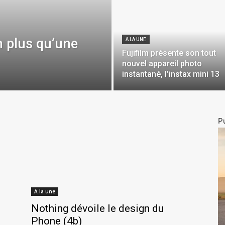
n plus qu’une
A LA UNE
Fujifilm présente son tout
nouvel appareil photo
instantané, l’instax mini 13
Pu
A la une
Nothing dévoile le design du
Phone (4b)