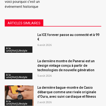
voici pourquoi c’est un
événement historique
ARTICLES SIMILAIRES
La ICE forever passe au connecté et à 99
€
6 août 2026
A la
une|Hot|Lifestyle
La dernière montre de Panerai est un
design vintage conçu à partir de
technologies de nouvelle génération
A la
5 août 2026
une|Hot|Lifestyle
La dernière bague-montre de Casio
débarque comme une rivale originale
d’Oura, avec suivi cardiaque et fitness
A la
2 août 2026
une|Hot|Lifestyle