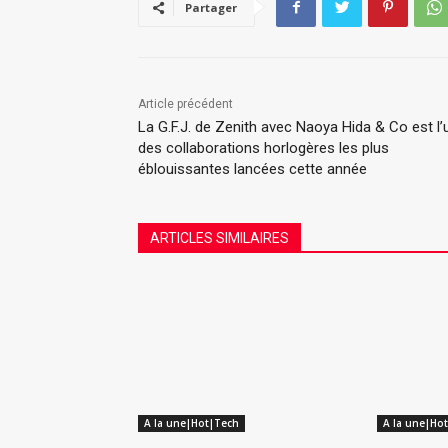
Partager
Article précédent
La G.F.J. de Zenith avec Naoya Hida & Co est l’
des collaborations horlogères les plus
éblouissantes lancées cette année
ARTICLES SIMILAIRES
A la une|Hot|Tech
A la une|Ho