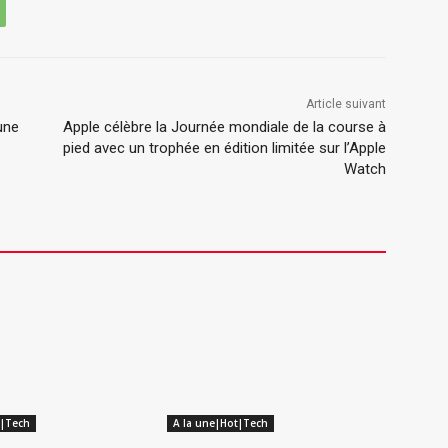
Article suivant
une
Apple célèbre la Journée mondiale de la course à
pied avec un trophée en édition limitée sur l’Apple
Watch
t|Tech
A la une|Hot|Tech