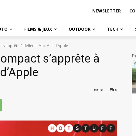
NEWSLETTER
CO
OTO
FILMS & JEUX
OUTDOOR
TECH
 s'apprête à défier le Mac Mini d'Apple
ompact s’apprête à
Pu
 d’Apple
68
0