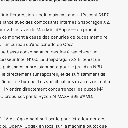
inir l’expression « petit mais costaud ». L’Ascent QN10
tre lancé avec des composants internes Snapdragon X2.
 rivaliser avec le Mac Mini d’Apple — un produit
en ce moment à cause des pénuries de puces mémoire
ur un bureau qu’une canette de Coca.
tique basse consommation destiné à remplacer un
cesseur Intel N100. Le Snapdragon X2 Elite est un
ne puissance impressionnante pour le jeu, d’un NPU
ielle directement sur l’appareil, et de suffisamment de
tâches de bureau. Les spécifications exactes restent à
, il viendra directement concurrencer les puces M4
 PC propulsés par le Ryzen AI MAX+ 395 d’AMD.
l’IA est également suffisante pour faire tourner des
u OpenAI Codex en local sur la machine plutôt que