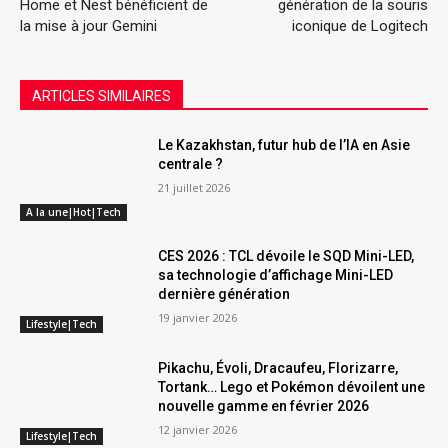
Home et Nest bénéficient de
génération de la souris
la mise à jour Gemini
iconique de Logitech
ARTICLES SIMILAIRES
Le Kazakhstan, futur hub de l’IA en Asie
centrale ?
21 juillet 2026
A la une|Hot|Tech
CES 2026 : TCL dévoile le SQD Mini-LED,
sa technologie d’affichage Mini-LED
dernière génération
19 janvier 2026
Lifestyle|Tech
Pikachu, Évoli, Dracaufeu, Florizarre,
Tortank… Lego et Pokémon dévoilent une
nouvelle gamme en février 2026
12 janvier 2026
Lifestyle|Tech