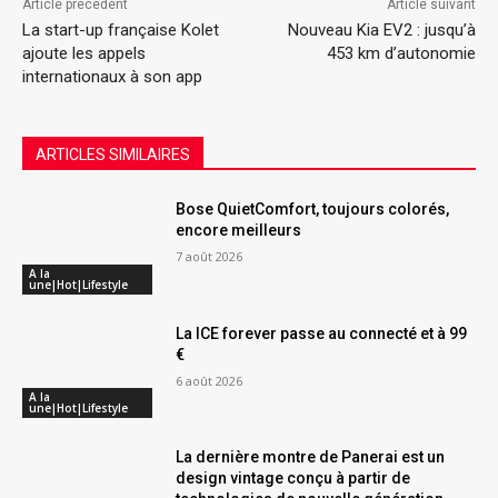
Article précédent
Article suivant
La start-up française Kolet
Nouveau Kia EV2 : jusqu’à
ajoute les appels
453 km d’autonomie
internationaux à son app
ARTICLES SIMILAIRES
Bose QuietComfort, toujours colorés,
encore meilleurs
7 août 2026
A la
une|Hot|Lifestyle
La ICE forever passe au connecté et à 99
€
6 août 2026
A la
une|Hot|Lifestyle
La dernière montre de Panerai est un
design vintage conçu à partir de