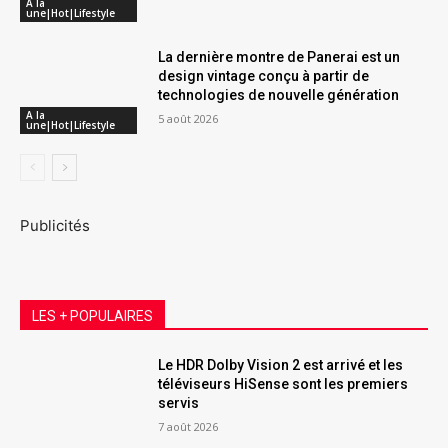
A la
une|Hot|Lifestyle
La dernière montre de Panerai est un
design vintage conçu à partir de
technologies de nouvelle génération
A la
5 août 2026
une|Hot|Lifestyle
Publicités
LES + POPULAIRES
Le HDR Dolby Vision 2 est arrivé et les
téléviseurs HiSense sont les premiers
servis
7 août 2026