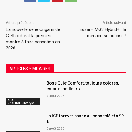
Article précédent
Article suivant
La nouvelle série Origami de
Essai – MG3 Hybrid+ : la
G-Shock est la première
menace se précise !
montre à faire sensation en
2026
ARTICLES SIMILAIRES
Bose QuietComfort, toujours colorés,
encore meilleurs
7 août 2026
A la
une|Hot|Lifestyle
La ICE forever passe au connecté et à 99
€
6 août 2026