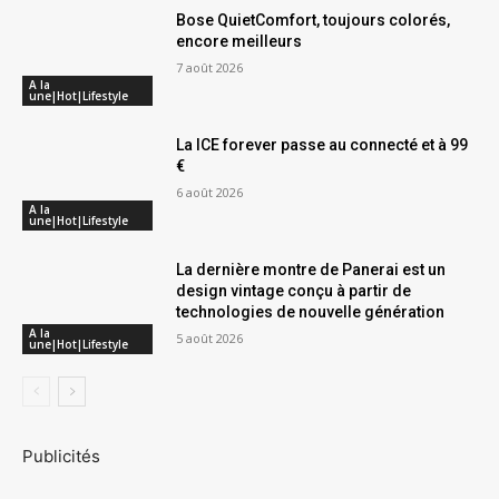
Bose QuietComfort, toujours colorés,
encore meilleurs
7 août 2026
A la
une|Hot|Lifestyle
La ICE forever passe au connecté et à 99
€
6 août 2026
A la
une|Hot|Lifestyle
La dernière montre de Panerai est un
design vintage conçu à partir de
technologies de nouvelle génération
A la
5 août 2026
une|Hot|Lifestyle
Publicités