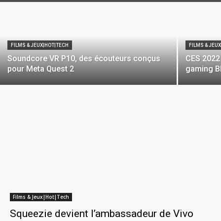
FILMS & JEUX|HOT|TECH
FILMS & JEU
Soundcore VR P10, des écouteurs conçus
CES 2022 
pour Meta Quest 2
gaming Bl
Films & Jeux|Hot|Tech
Squeezie devient l’ambassadeur de Vivo