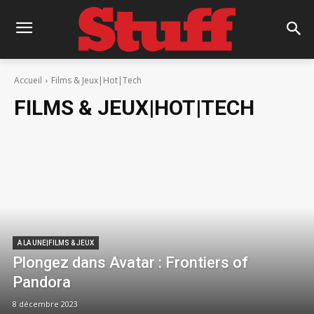
Accueil
Films & Jeux|Hot|Tech
FILMS & JEUX|HOT|TECH
A LA UNE|FILMS & JEUX
Plongez dans Avatar : Frontiers of
Pandora
8 décembre 2023