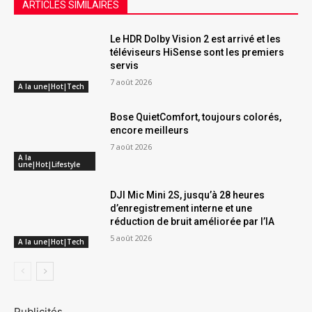
ARTICLES SIMILAIRES
Le HDR Dolby Vision 2 est arrivé et les
téléviseurs HiSense sont les premiers
servis
7 août 2026
A la une|Hot|Tech
Bose QuietComfort, toujours colorés,
encore meilleurs
7 août 2026
A la
une|Hot|Lifestyle
DJI Mic Mini 2S, jusqu’à 28 heures
d’enregistrement interne et une
réduction de bruit améliorée par l’IA
5 août 2026
A la une|Hot|Tech
Publicités