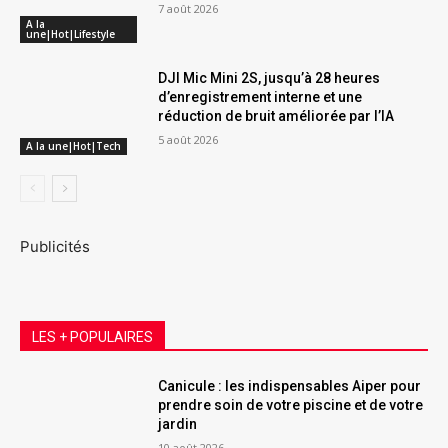
7 août 2026
A la
une|Hot|Lifestyle
DJI Mic Mini 2S, jusqu’à 28 heures
d’enregistrement interne et une
réduction de bruit améliorée par l’IA
5 août 2026
A la une|Hot|Tech
Publicités
LES + POPULAIRES
Canicule : les indispensables Aiper pour
prendre soin de votre piscine et de votre
jardin
10 août 2026