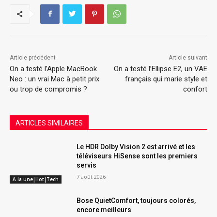
Article précédent
Article suivant
On a testé l’Apple MacBook
On a testé l’Ellipse E2, un VAE
Neo : un vrai Mac à petit prix
français qui marie style et
ou trop de compromis ?
confort
ARTICLES SIMILAIRES
Le HDR Dolby Vision 2 est arrivé et les
téléviseurs HiSense sont les premiers
servis
7 août 2026
A la une|Hot|Tech
Bose QuietComfort, toujours colorés,
encore meilleurs