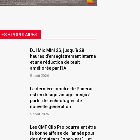
LES + POPULAIRES
DJI Mic Mini 2S, jusqu’à 28
heures d’enregistrement interne
et une réduction de bruit
améliorée par l’IA
5 août 2026
La dernière montre de Panerai
est un design vintage conçu à
partir de technologies de
nouvelle génération
5 août 2026
Les CMF Clip Pro pourraient être
la bonne affaire de l’année pour
des écouteurs “open-ear” – et