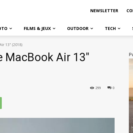
NEWSLETTER
CO
OTO
FILMS & JEUX
OUTDOOR
TECH
Air 13" (2018)
le MacBook Air 13″
Pu
299
0