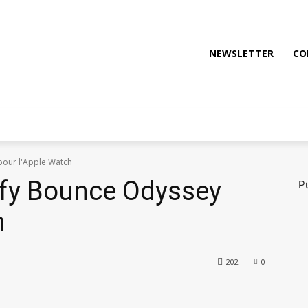
NEWSLETTER
CO
OTO
FILMS & JEUX
OUTDOOR
TECH
pour l'Apple Watch
ify Bounce Odyssey
Pu
h
202
0