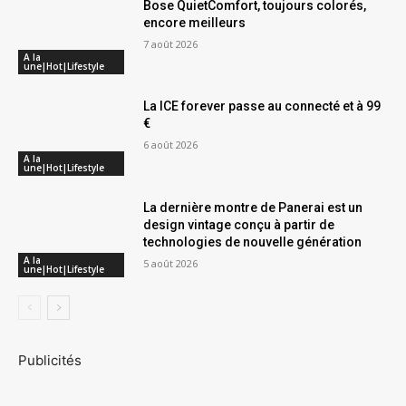
Bose QuietComfort, toujours colorés,
encore meilleurs
7 août 2026
A la
une|Hot|Lifestyle
La ICE forever passe au connecté et à 99
€
6 août 2026
A la
une|Hot|Lifestyle
La dernière montre de Panerai est un
design vintage conçu à partir de
technologies de nouvelle génération
A la
5 août 2026
une|Hot|Lifestyle
Publicités