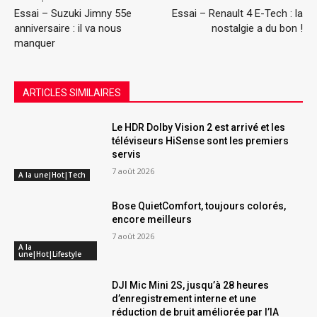
Essai – Suzuki Jimny 55e
Essai – Renault 4 E-Tech : la
anniversaire : il va nous
nostalgie a du bon !
manquer
ARTICLES SIMILAIRES
Le HDR Dolby Vision 2 est arrivé et les
téléviseurs HiSense sont les premiers
servis
7 août 2026
A la une|Hot|Tech
Bose QuietComfort, toujours colorés,
encore meilleurs
7 août 2026
A la
une|Hot|Lifestyle
DJI Mic Mini 2S, jusqu’à 28 heures
d’enregistrement interne et une
réduction de bruit améliorée par l’IA