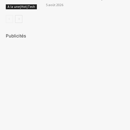
5 août 2026
A la une|Hot|Tech
Publicités