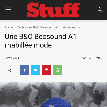
Accueil
Tech
Une B&O Beosound A1 rhabillée mode
Une B&O Beosound A1
rhabillée mode
7 avril 2024
160
0