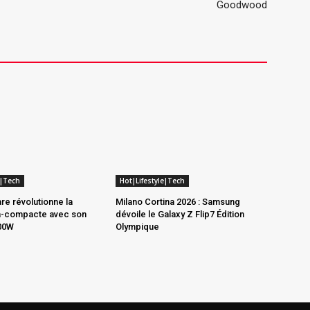
Goodwood
e|Tech
Hot|Lifestyle|Tech
re révolutionne la
Milano Cortina 2026 : Samsung
ra-compacte avec son
dévoile le Galaxy Z Flip7 Édition
100W
Olympique