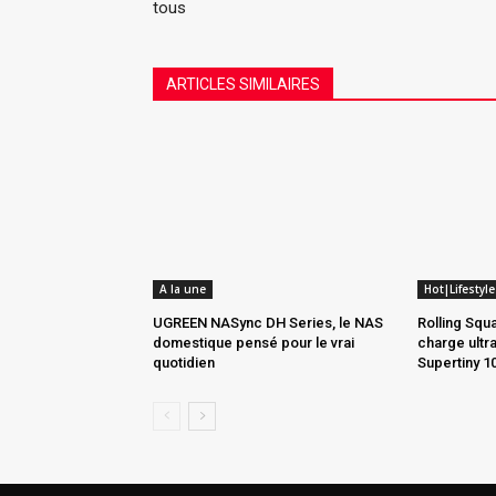
tous
ARTICLES SIMILAIRES
A la une
Hot|Lifestyl
UGREEN NASync DH Series, le NAS
Rolling Squa
domestique pensé pour le vrai
charge ult
quotidien
Supertiny 