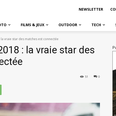
NEWSLETTER
CO
OTO
FILMS & JEUX
OUTDOOR
TECH
la vraie star des matches est connectée
18 : la vraie star des
Pu
ectée
51
0