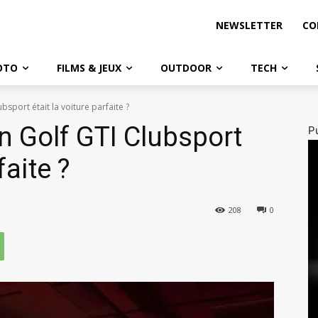
NEWSLETTER
CO
OTO
FILMS & JEUX
OUTDOOR
TECH
bsport était la voiture parfaite ?
n Golf GTI Clubsport
Pu
faite ?
208
0