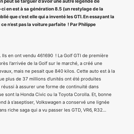
n peut se targuer d’avoir une autre légende de
ci en est à sa génération 8.5 (un restylage de la
blié que c’est elle qui a inventé les GTI. En essayant la
 n’est pas la voiture parfaite ! Par Philippe
0. Ils en ont vendu 461690 ! La Golf GTI de première
rès l’arrivée de la Golf sur le marché, a créé une
evaux, mais ne pesait que 840 kilos. Cette auto est à la
 plus de 37 millions d’unités ont été produites
t réussi à assurer une forme de continuité dans
que sont la Honda Civic ou la Toyota Corolla. Et, bonne
nd à s’aseptiser, Volkswagen a conservé une lignée
 dans riche saga qui a vu passer les GTD, VR6, R32…