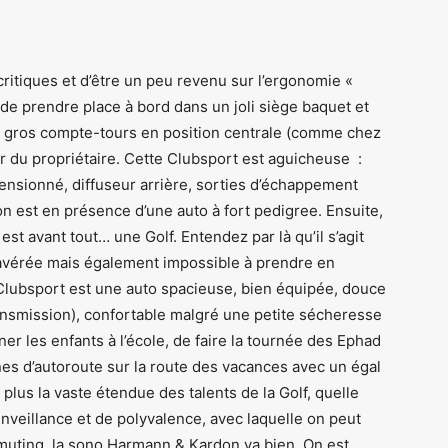
ritiques et d’être un peu revenu sur l’ergonomie «
t de prendre place à bord dans un joli siège baquet et
un gros compte-tours en position centrale (comme chez
ur du propriétaire. Cette Clubsport est aguicheuse :
mensionné, diffuseur arrière, sorties d’échappement
’on est en présence d’une auto à fort pedigree. Ensuite,
 est avant tout… une Golf. Entendez par là qu’il s’agit
 avérée mais également impossible à prendre en
a Clubsport est une auto spacieuse, bien équipée, douce
ansmission), confortable malgré une petite sécheresse
er les enfants à l’école, de faire la tournée des Ephad
es d’autoroute sur la route des vacances avec un égal
lus la vaste étendue des talents de la Golf, quelle
enveillance et de polyvalence, avec laquelle on peut
mmuting, la sono Harmann & Kardon va bien. On est