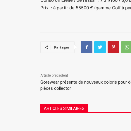
Conso officielle / de l’essai : 7,3 l/100 / 8,0 
Prix : à partir de 55500 € (gamme Golf à pa
Partager
Article précédent
Gorewear présente de nouveaux coloris pour d
pièces collector
ARTICLES SIMILAIRES