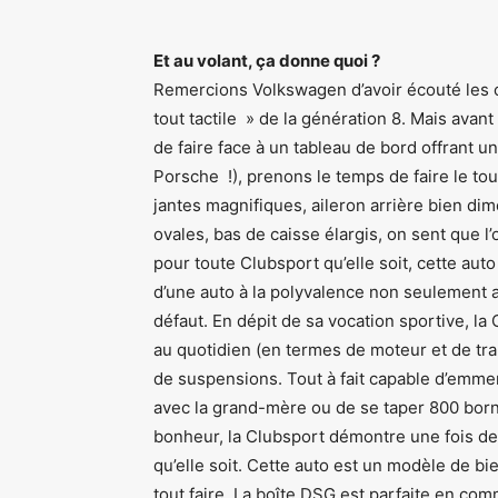
Et au volant, ça donne quoi ?
Remercions Volkswagen d’avoir écouté les c
tout tactile » de la génération 8. Mais avan
de faire face à un tableau de bord offrant 
Porsche !), prenons le temps de faire le to
jantes magnifiques, aileron arrière bien di
ovales, bas de caisse élargis, on sent que l
pour toute Clubsport qu’elle soit, cette auto
d’une auto à la polyvalence non seulement
défaut. En dépit de sa vocation sportive, l
au quotidien (en termes de moteur et de tr
de suspensions. Tout à fait capable d’emmen
avec la grand-mère ou de se taper 800 born
bonheur, la Clubsport démontre une fois de p
qu’elle soit. Cette auto est un modèle de bi
tout faire. La boîte DSG est parfaite en co