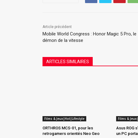
Article précédent
Mobile World Congress : Honor Magic 5 Pro, le
démon de la vitesse
ARTICLES SIMILAIRES
Films & Jeux|Hot|Lifestyle
Films & Jeux|
ORTHROS MCS-01, pour les
Asus ROG s
retrogamers orientés Neo Geo
un PC portab