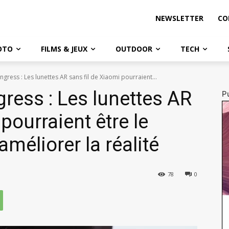
NEWSLETTER
CO
OTO
FILMS & JEUX
OUTDOOR
TECH
ress : Les lunettes AR sans fil de Xiaomi pourraient...
ress : Les lunettes AR
Pu
pourraient être le
améliorer la réalité
78
0