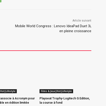
Article suivant
Mobile World Congress : Lenovo IdeaPad Duet 3i,
en pleine croissance
Hot|Lifestyle
Films & Jeux|Hot|Lifestyle
’associe à Acronym pour
Playseat Trophy-Logitech G Edition,
le en édition limitée
la course à fond