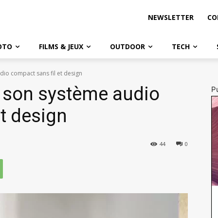
NEWSLETTER
CO
OTO
FILMS & JEUX
OUTDOOR
TECH
dio compact sans fil et design
 son système audio
Pu
et design
44
0