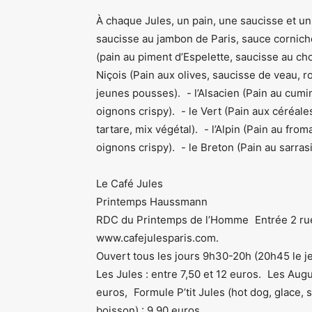
À chaque Jules, un pain, une saucisse et u
saucisse au jambon de Paris, sauce cornicho
(pain au piment d’Espelette, saucisse au cho
Niçois (Pain aux olives, saucisse de veau, 
jeunes pousses). - l’Alsacien (Pain au cumi
oignons crispy). - le Vert (Pain aux céréale
tartare, mix végétal). - l’Alpin (Pain au fr
oignons crispy). - le Breton (Pain au sarra
Le Café Jules
Printemps Haussmann
RDC du Printemps de l’Homme Entrée 2 rue 
www.cafejulesparis.com.
Ouvert tous les jours 9h30-20h (20h45 le je
Les Jules : entre 7,50 et 12 euros. Les Aug
euros, Formule P’tit Jules (hot dog, glace, s
boisson) : 9,90 euros