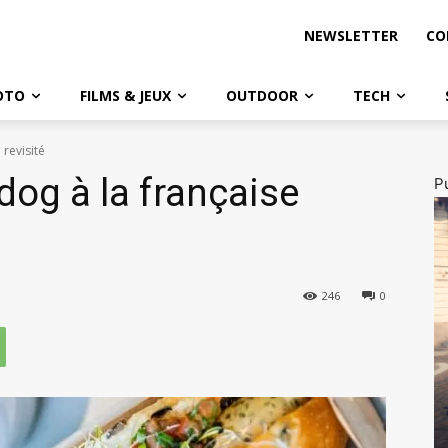
NEWSLETTER
CO
OTO
FILMS & JEUX
OUTDOOR
TECH
 revisité
 dog à la française
Pu
246
0