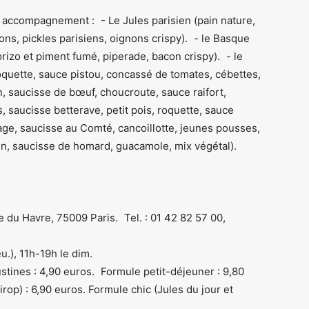
n accompagnement : - Le Jules parisien (pain nature,
ns, pickles parisiens, oignons crispy). - le Basque
rizo et piment fumé, piperade, bacon crispy). - le
roquette, sauce pistou, concassé de tomates, cébettes,
n, saucisse de bœuf, choucroute, sauce raifort,
s, saucisse betterave, petit pois, roquette, sauce
omage, saucisse au Comté, cancoillotte, jeunes pousses,
sin, saucisse de homard, guacamole, mix végétal).
du Havre, 75009 Paris. Tel. : 01 42 82 57 00,
u.), 11h-19h le dim.
ustines : 4,90 euros. Formule petit-déjeuner : 9,80
irop) : 6,90 euros. Formule chic (Jules du jour et