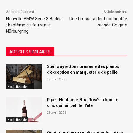
Article précédent
Article suivant
Nouvelle BMW Série 3 Berline
Une brosse à dent connectée
: baptême du feu sur le
signée Colgate
Nürburgring
ARTICLES SIMILAIRES
Steinway & Sons présente des pianos
d’exception en marqueterie de paille
22 mai 2026
Hot|Lifestyle
Piper-Heidsieck Brut Rosé, la touche
chic qui fait pétiller l’été
23 avril 2026
Hot|Lifestyle
Ooni : une pierre rotative pour les pizza