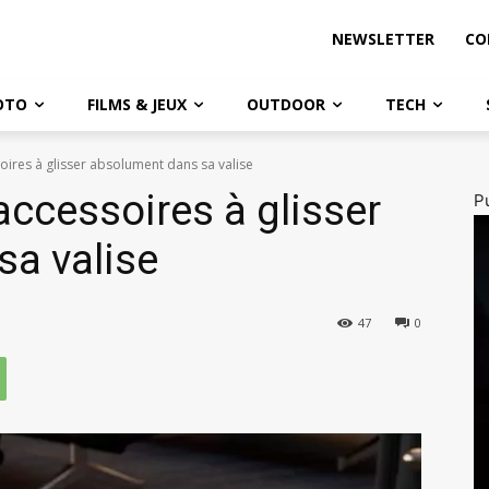
NEWSLETTER
CO
OTO
FILMS & JEUX
OUTDOOR
TECH
oires à glisser absolument dans sa valise
accessoires à glisser
Pu
a valise
47
0