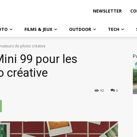
NEWSLETTER
CO
OTO
FILMS & JEUX
OUTDOOR
TECH
amateurs de photo créative
ini 99 pour les
Pu
 créative
92
0