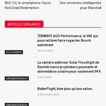
NUU G3, le smartphone façon
Des enceintes intelligentes
Red Dead Redemption
pour Marshall
ARTICLES SIMILAIRES
TENWAYS AGO Performance, le VAE qui
pourrait bien faire regarder Bosch
autrement
30 avril 2026
A la une|Hot
La caméra extérieur Solar Floodlight de
Reolink marie projecteurs puissants et
alimentation solaire pour seulement 99 €
5 avril 2026
Lifestyle|Outdoor
ButterFlight, bien plus qu’une valise…
4 décembre 2025
Lifestyle|Outdoor