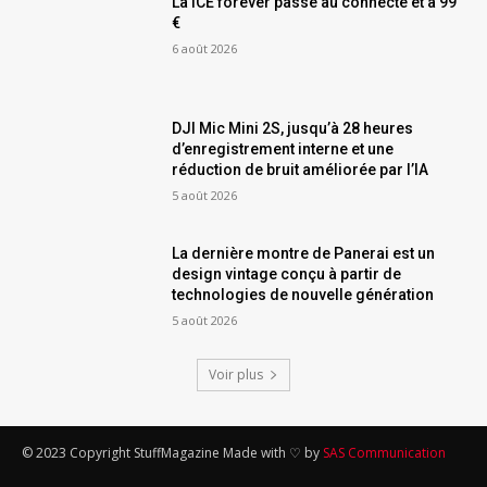
La ICE forever passe au connecté et à 99
€
6 août 2026
DJI Mic Mini 2S, jusqu’à 28 heures
d’enregistrement interne et une
réduction de bruit améliorée par l’IA
5 août 2026
La dernière montre de Panerai est un
design vintage conçu à partir de
technologies de nouvelle génération
5 août 2026
Voir plus
© 2023 Copyright StuffMagazine Made with ♡ by
SAS Communication