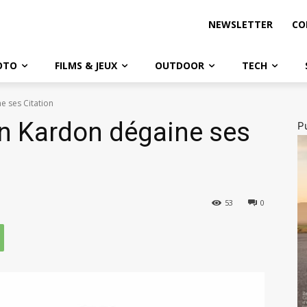
NEWSLETTER
CO
OTO
FILMS & JEUX
OUTDOOR
TECH
e ses Citation
n Kardon dégaine ses
Pu
53
0