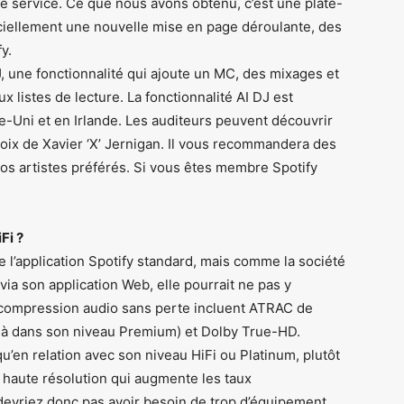
e service. Ce que nous avons obtenu, c’est une plate-
iciellement une nouvelle mise en page déroulante, des
y.
, une fonctionnalité qui ajoute un MC, des mixages et
x listes de lecture. La fonctionnalité AI DJ est
-Uni et en Irlande. Les auditeurs peuvent découvrir
oix de Xavier ‘X’ Jernigan. Il vous recommandera des
s artistes préférés. Si vous êtes membre Spotify
Fi ?
e l’application Spotify standard, mais comme la société
 via son application Web, elle pourrait ne pas y
 compression audio sans perte incluent ATRAC de
éjà dans son niveau Premium) et Dolby True-HD.
u’en relation avec son niveau HiFi ou Platinum, plutôt
 haute résolution qui augmente les taux
devriez donc pas avoir besoin de trop d’équipement