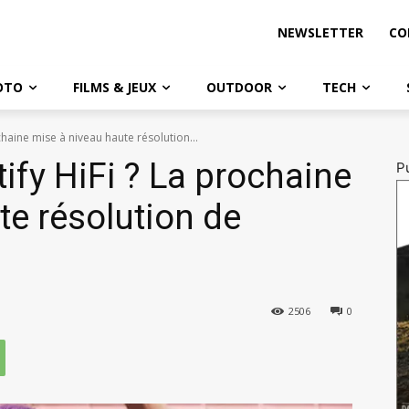
NEWSLETTER
CO
OTO
FILMS & JEUX
OUTDOOR
TECH
chaine mise à niveau haute résolution...
ify HiFi ? La prochaine
Pu
te résolution de
2506
0