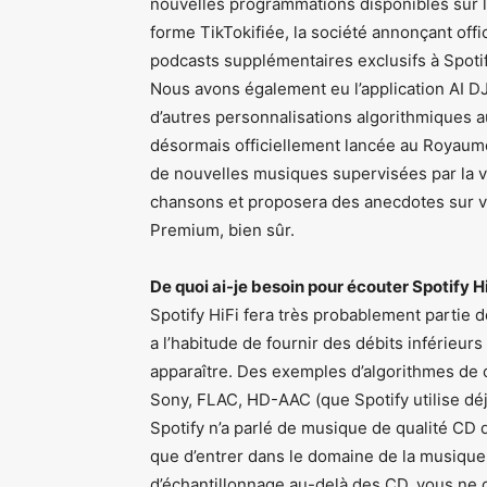
nouvelles programmations disponibles sur l
forme TikTokifiée, la société annonçant off
podcasts supplémentaires exclusifs à Spotif
Nous avons également eu l’application AI DJ
d’autres personnalisations algorithmiques au
désormais officiellement lancée au Royaume
de nouvelles musiques supervisées par la v
chansons et proposera des anecdotes sur vo
Premium, bien sûr.
De quoi ai-je besoin pour écouter Spotify Hi
Spotify HiFi fera très probablement partie d
a l’habitude de fournir des débits inférieurs
apparaître. Des exemples d’algorithmes de
Sony, FLAC, HD-AAC (que Spotify utilise d
Spotify n’a parlé de musique de qualité CD q
que d’entrer dans le domaine de la musique
d’échantillonnage au-delà des CD, vous ne 