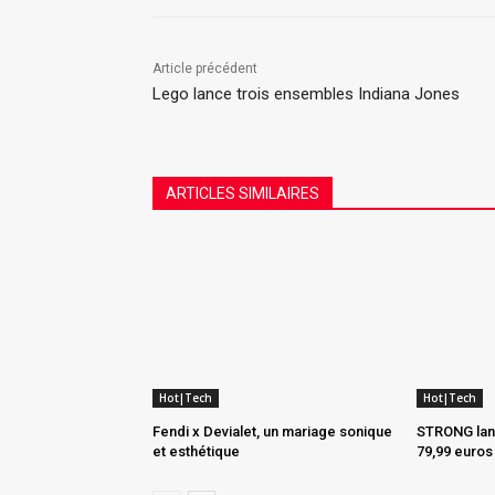
Article précédent
Lego lance trois ensembles Indiana Jones
ARTICLES SIMILAIRES
Hot|Tech
Hot|Tech
Fendi x Devialet, un mariage sonique
STRONG lanc
et esthétique
79,99 euros