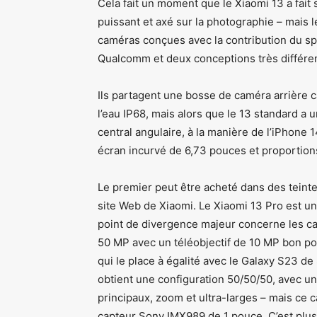
Cela fait un moment que le Xiaomi 13 a fait
puissant et axé sur la photographie – mais 
caméras conçues avec la contribution du spéc
Qualcomm et deux conceptions très différe
Ils partagent une bosse de caméra arrière ca
l’eau IP68, mais alors que le 13 standard a
central angulaire, à la manière de l’iPhone
écran incurvé de 6,73 pouces et proportion
Le premier peut être acheté dans des teinte
site Web de Xiaomi. Le Xiaomi 13 Pro est u
point de divergence majeur concerne les ca
50 MP avec un téléobjectif de 10 MP bon pou
qui le place à égalité avec le Galaxy S23 d
obtient une configuration 50/50/50, avec un
principaux, zoom et ultra-larges – mais ce ca
capteur Sony IMX989 de 1 pouce. C’est plus