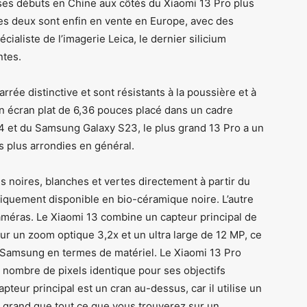
 ses débuts en Chine aux côtés du Xiaomi 13 Pro plus
les deux sont enfin en vente en Europe, avec des
ialiste de l’imagerie Leica, le dernier silicium
ntes.
rrée distinctive et sont résistants à la poussière et à
 un écran plat de 6,36 pouces placé dans un cadre
 14 et du Samsung Galaxy S23, le plus grand 13 Pro a un
s plus arrondies en général.
s noires, blanches et vertes directement à partir du
niquement disponible en bio-céramique noire. L’autre
méras. Le Xiaomi 13 combine un capteur principal de
r un zoom optique 3,2x et un ultra large de 12 MP, ce
e Samsung en termes de matériel. Le Xiaomi 13 Pro
 nombre de pixels identique pour ses objectifs
pteur principal est un cran au-dessus, car il utilise un
 grand que tout ce que vous trouverez sur un