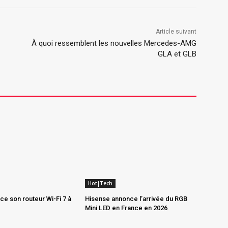
Article suivant
À quoi ressemblent les nouvelles Mercedes-AMG
GLA et GLB
Hot|Tech
e son routeur Wi-Fi 7 à
Hisense annonce l’arrivée du RGB
Mini LED en France en 2026