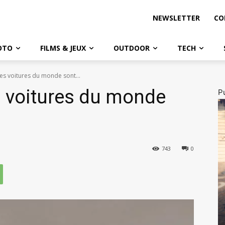
NEWSLETTER
CO
OTO
FILMS & JEUX
OUTDOOR
TECH
elles voitures du monde sont…
es voitures du monde
Pu
743
0