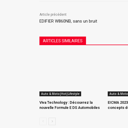
Article précédent
EDIFIER W860NB, sans un bruit
ARTICLES SIMILAIRES
Auto & Moto|Hot|Lifestyle
Auto & Moto
Viva Technology : Découvrez la
EICMA 2023 
nouvelle Formule E DS Automobiles
concepts de