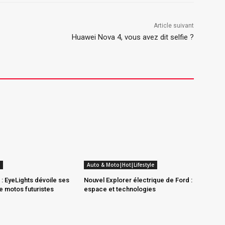
Article suivant
Huawei Nova 4, vous avez dit selfie ?
Auto & Moto|Hot|Lifestyle
: EyeLights dévoile ses
Nouvel Explorer électrique de Ford :
 motos futuristes
espace et technologies