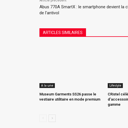
Article précédent
Abus 770A SmartX : le smartphone devient la c
de l’antivol
ARTICLES SIMILAIRES
A la une
Lifestyle
Museum Garments SS26 passe le
CRistel cél
vestiaire utilitaire en mode premium
d’accessoir
gamme