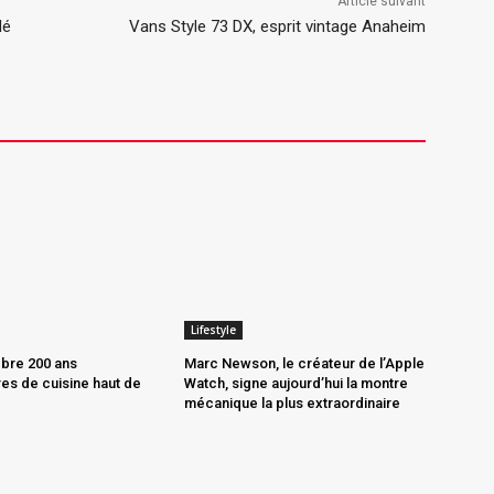
Article suivant
lé
Vans Style 73 DX, esprit vintage Anaheim
Lifestyle
èbre 200 ans
Marc Newson, le créateur de l’Apple
es de cuisine haut de
Watch, signe aujourd’hui la montre
mécanique la plus extraordinaire