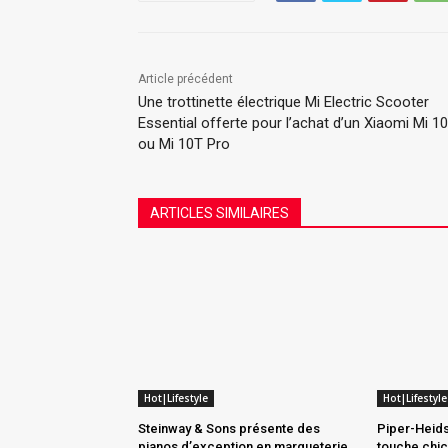
Article précédent
Une trottinette électrique Mi Electric Scooter
Essential offerte pour l’achat d’un Xiaomi Mi 1
ou Mi 10T Pro
ARTICLES SIMILAIRES
Hot|Lifestyle
Hot|Lifestyle
Steinway & Sons présente des
Piper-Heids
pianos d’exception en marqueterie
touche chic q