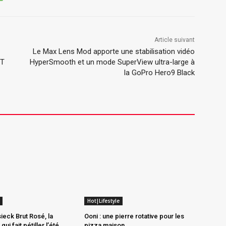
Article suivant
Le Max Lens Mod apporte une stabilisation vidéo
0T
HyperSmooth et un mode SuperView ultra-large à
la GoPro Hero9 Black
Hot|Lifestyle
ieck Brut Rosé, la
Ooni : une pierre rotative pour les
ui fait pétiller l’été
pizza maison