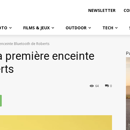
NEWSLETTER
CO
OTO
FILMS & JEUX
OUTDOOR
TECH
enceinte Bluetooth de Roberts
a première enceinte
Pu
rts
64
0