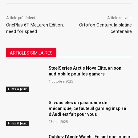
Article précédent
Article suivant
OnePlus 6T McLaren Edition,
Ortofon Century, la platine
need for speed
centenaire
ARTICLES SIMILAIRES
SteelSeries Arctis Nova Elite, un son
audiophile pour les gamers
1 octobre 2025
Films & Jeux
Si vous êtes un passionné de
mécanique, ce fauteuil gaming inspiré
d’Audi est fait pour vous
23 mai 2025
Films & Jeux
Oubliez l’Apple Watch ! En tant que joueur