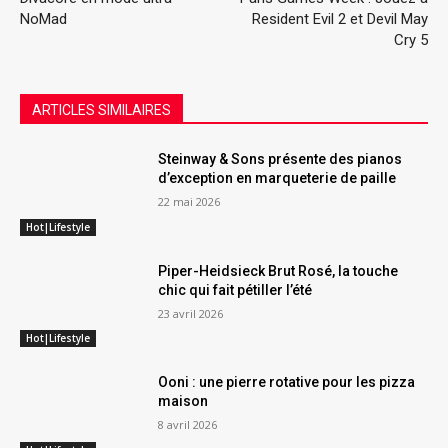
NoMad
Resident Evil 2 et Devil May
Cry 5
ARTICLES SIMILAIRES
Steinway & Sons présente des pianos
d’exception en marqueterie de paille
22 mai 2026
Hot|Lifestyle
Piper-Heidsieck Brut Rosé, la touche
chic qui fait pétiller l’été
23 avril 2026
Hot|Lifestyle
Ooni : une pierre rotative pour les pizza
maison
8 avril 2026