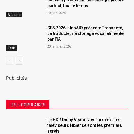
Jackery promettent une énergie propre
partout, tout le temps
10 juin 2026
A la une
CES 2026 – InnAIO présente Transnote,
un traducteur à clonage vocal alimenté
par l’IA
20 janvier 2026
Tech
Publicités
LES + POPULAIRES
Le HDR Dolby Vision 2 est arrivé et les
téléviseurs HiSense sont les premiers
servis