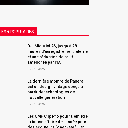
LES + POPULAIRES
DJI Mic Mini 2S, jusqu’à 28
heures d’enregistrement interne
et une réduction de bruit
améliorée par l’IA
5 août 2026
La dernière montre de Panerai
est un design vintage conçu à
partir de technologies de
nouvelle génération
5 août 2026
Les CMF Clip Pro pourraient être
la bonne affaire de l’année pour
des écouteurs “open-ear” – et