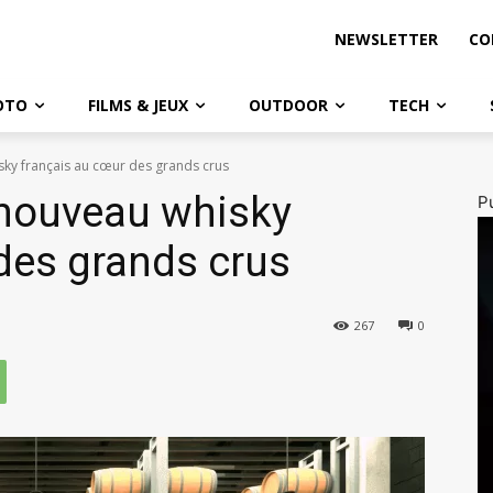
NEWSLETTER
CO
OTO
FILMS & JEUX
OUTDOOR
TECH
sky français au cœur des grands crus
 nouveau whisky
Pu
des grands crus
267
0