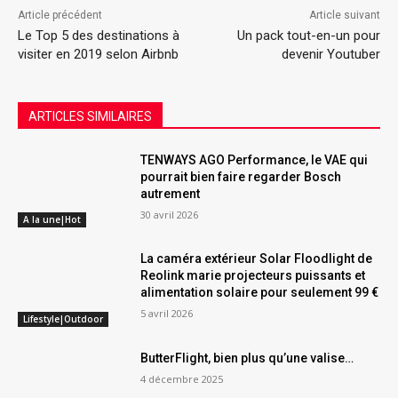
Article précédent
Article suivant
Le Top 5 des destinations à
Un pack tout-en-un pour
visiter en 2019 selon Airbnb
devenir Youtuber
ARTICLES SIMILAIRES
TENWAYS AGO Performance, le VAE qui
pourrait bien faire regarder Bosch
autrement
30 avril 2026
A la une|Hot
La caméra extérieur Solar Floodlight de
Reolink marie projecteurs puissants et
alimentation solaire pour seulement 99 €
5 avril 2026
Lifestyle|Outdoor
ButterFlight, bien plus qu’une valise…
4 décembre 2025