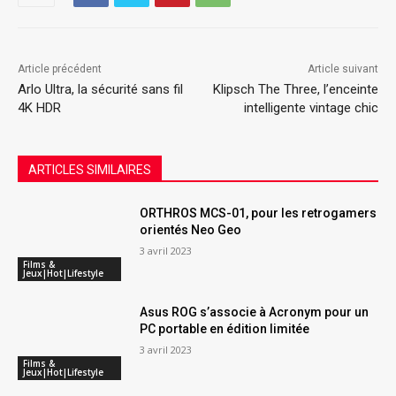
Article précédent
Article suivant
Arlo Ultra, la sécurité sans fil
Klipsch The Three, l’enceinte
4K HDR
intelligente vintage chic
ARTICLES SIMILAIRES
ORTHROS MCS-01, pour les retrogamers
orientés Neo Geo
3 avril 2023
Films &
Jeux|Hot|Lifestyle
Asus ROG s’associe à Acronym pour un
PC portable en édition limitée
3 avril 2023
Films &
Jeux|Hot|Lifestyle