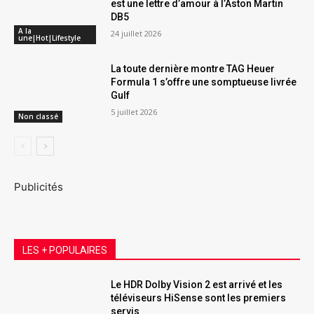
est une lettre d’amour à l’Aston Martin
DB5
A la
24 juillet 2026
une|Hot|Lifestyle
La toute dernière montre TAG Heuer
Formula 1 s’offre une somptueuse livrée
Gulf
5 juillet 2026
Non classé
Publicités
LES + POPULAIRES
Le HDR Dolby Vision 2 est arrivé et les
téléviseurs HiSense sont les premiers
servis