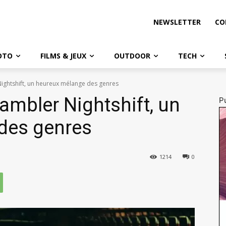
NEWSLETTER
CO
OTO
FILMS & JEUX
OUTDOOR
TECH
Nightshift, un heureux mélange des genres
ambler Nightshift, un
Pu
des genres
1214
0