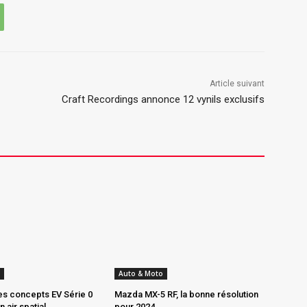
Article suivant
Craft Recordings annonce 12 vynils exclusifs
Auto & Moto
les concepts EV Série 0
Mazda MX-5 RF, la bonne résolution
 air spatial
pour 2024