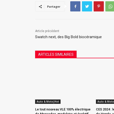
Partager
Article précédent
Swatch next, des Big Bold biocéramique
ARTICLES SIMILAIRES
Auto & Moto|Hot
Auto & Moto
Le tout nouveau VLE 100% électrique
CES 2024 : 
de Mercedes, modulaire et évolutif
de Honda, un