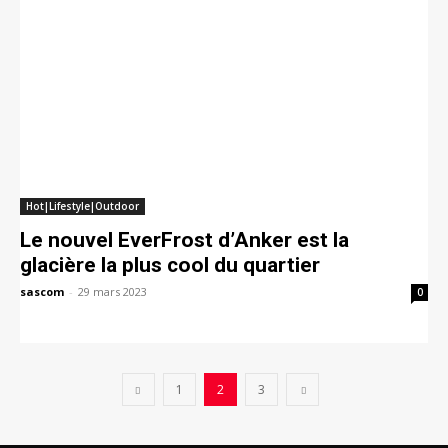
Hot|Lifestyle|Outdoor
Le nouvel EverFrost d’Anker est la
glacière la plus cool du quartier
sascom
-
29 mars 2023
0
1
2
3