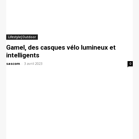
Lifestyle|Outdoor
Gamel, des casques vélo lumineux et
intelligents
sascom
-
3 avril 2023
0