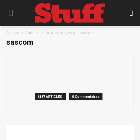
Accueil
Auteurs
Articles postés par sascom
sascom
6187 ARTICLES
0 Commentaires