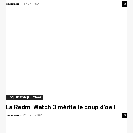
sascom
-
3 avril 2023
0
Hot|Lifestyle|Outdoor
La Redmi Watch 3 mérite le coup d’oeil
sascom
-
29 mars 2023
0