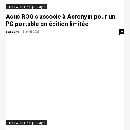
Films & Jeux|Hot|Lifestyle
Asus ROG s’associe à Acronym pour un
PC portable en édition limitée
sascom
-
3 avril 2023
0
Films & Jeux|Hot|Lifestyle