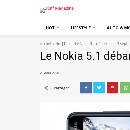
HOT
LIFESTYLE
AUTO & M
Accueil
Hot|Tech
Le Nokia 5.1 débarque le 3 sept
Le Nokia 5.1 déba
22 août 2018
Partager