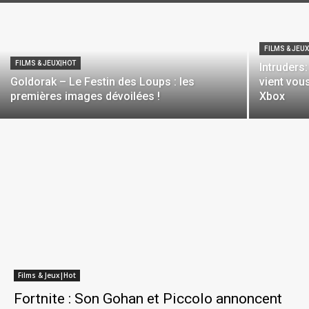
FILMS & JEU
FILMS & JEUX|HOT
Intruders
Goldorak – Le Festin des Loups : les
vient vou
premières images dévoilées !
Xbox
Films & Jeux|Hot
Fortnite : Son Gohan et Piccolo annoncent