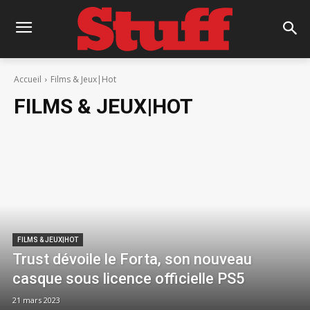
Accueil
Films & Jeux|Hot
FILMS & JEUX|HOT
FILMS & JEUX|HOT
Trust dévoile le Forta, son nouveau
casque sous licence officielle PS5
21 mars 2023