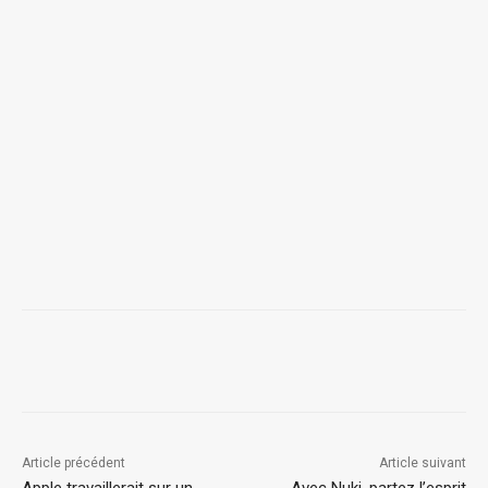
Article précédent
Article suivant
Apple travaillerait sur un
Avec Nuki, partez l’esprit