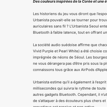
Des couleurs inspirées de la Corée et une 
Les historiens du jeu vous diront que l’es
Urbanista pouvait-elle se tourner pour trouv
auriculaires sans fil ? L’Urbanista Seoul e
Bluetooth à faible latence, tout en offrant
La société audio suédoise affirme que chacu
Vivid Purple et Pearl White) a été choisie c
imprégnée de néons de Séoul. Les bourgeon
ne vous dérangera pas d’être pris sous la pl
connaissons tous grâce aux AirPods d’Apple
Urbanista estime qu’il a également à l’espri
millisecondes qui suivra le rythme de toute 
autres gadgets Bluetooth. Cependant, il n’u
de s’attaquer à des écouteurs plus chers et 
acoustique est passive et non active.