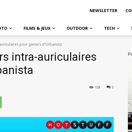
NEWSLETTER
CO
OTO
FILMS & JEUX
OUTDOOR
TECH
-auriculaires pour gamers d'Urbanista
rs intra-auriculaires
Pu
banista
128
0