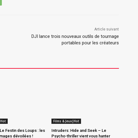
Article suivant
DJI lance trois nouveaux outils de tournage
portables pour les créateurs
|Hot
Films & Jeux|Hot
Le Festin des Loups : les
Intruders: Hide and Seek – Le
mages dévoilées !
Psycho-thriller vient vous hanter