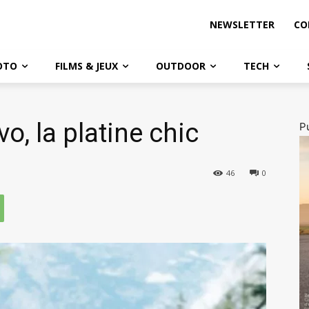
NEWSLETTER
CO
OTO
FILMS & JEUX
OUTDOOR
TECH
o, la platine chic
Pu
46
0