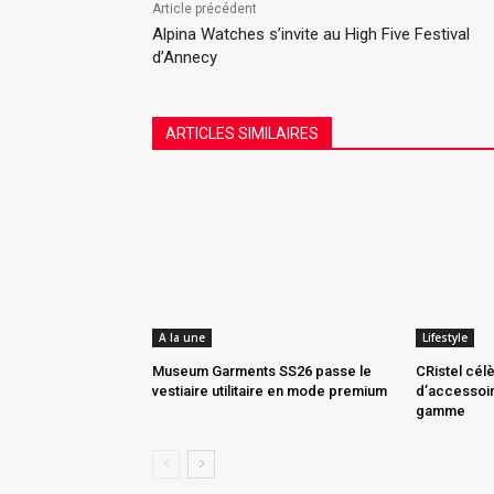
Article précédent
Alpina Watches s’invite au High Five Festival
d’Annecy
ARTICLES SIMILAIRES
A la une
Lifestyle
Museum Garments SS26 passe le
CRistel cél
vestiaire utilitaire en mode premium
d’accessoir
gamme