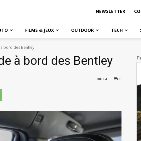
NEWSLETTER
CO
OTO
FILMS & JEUX
OUTDOOR
TECH
e à bord des Bentley
ide à bord des Bentley
Pu
64
0