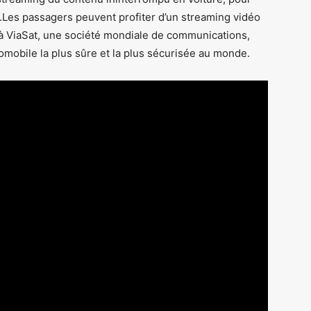
.Les passagers peuvent profiter d’un streaming vidéo
el à ViaSat, une société mondiale de communications,
tomobile la plus sûre et la plus sécurisée au monde.