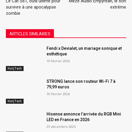
Le Cat S61, outil ultime pour
Meze Audio Empyrean, le son
survivre à une apocalypse
extrême
zombie
ARTICLES SIMILAIRES
Fendi x Devialet, un mariage sonique et
esthétique
10 février 2026
Hot|Tech
STRONG lance son routeur Wi-Fi 7 à
79,99 euros
10 février 2026
Hot|Tech
Hisense annonce l’arrivée du RGB Mini
LED en France en 2026
23 décembre 2025