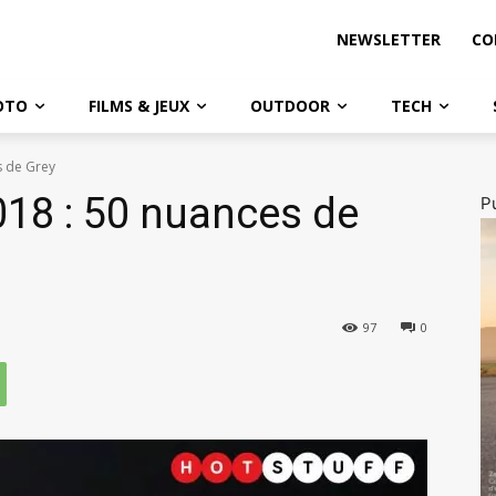
NEWSLETTER
CO
OTO
FILMS & JEUX
OUTDOOR
TECH
s de Grey
18 : 50 nuances de
Pu
97
0