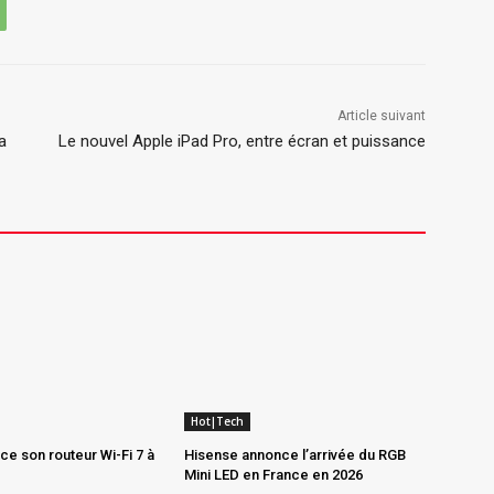
Article suivant
a
Le nouvel Apple iPad Pro, entre écran et puissance
Hot|Tech
e son routeur Wi-Fi 7 à
Hisense annonce l’arrivée du RGB
Mini LED en France en 2026