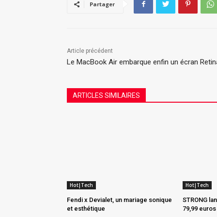
Partager
Article précédent
Le MacBook Air embarque enfin un écran Retin
ARTICLES SIMILAIRES
Hot|Tech
Hot|Tech
Fendi x Devialet, un mariage sonique
STRONG lanc
et esthétique
79,99 euros