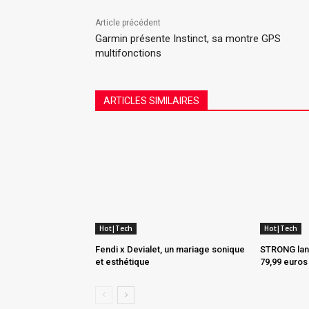
Article précédent
Garmin présente Instinct, sa montre GPS
multifonctions
ARTICLES SIMILAIRES
Hot|Tech
Hot|Tech
Fendi x Devialet, un mariage sonique
STRONG lanc
et esthétique
79,99 euros