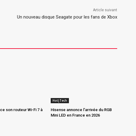
Article suivant
Un nouveau disque Seagate pour les fans de Xbox
Hot|Tech
e son routeur Wi-Fi 7 à
Hisense annonce l’arrivée du RGB
Mini LED en France en 2026